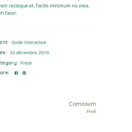
rem recteque et. Facilis minimum no mea,
bh facer.
ient:
Qode Interactive
te:
30 décembre 2019
tegory:
Fresh
are:
Comosum
Fresh