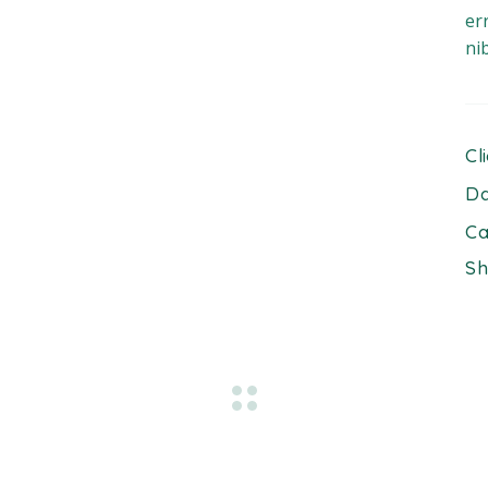
er
ni
Cl
Da
Ca
Sh