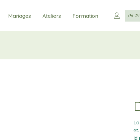
06 29
Mariages
Ateliers
Formation
Le Sur-Mesure
Lo
et
id