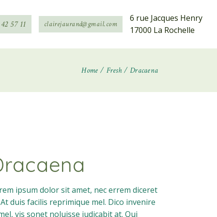
6 rue Jacques Henry
 42 57 11
clairejaurand@gmail.com
17000 La Rochelle
Home
Fresh
Dracaena
Dracaena
rem ipsum dolor sit amet, nec errem diceret
. At duis facilis reprimique mel. Dico invenire
 mel, vis sonet noluisse iudicabit at. Qui